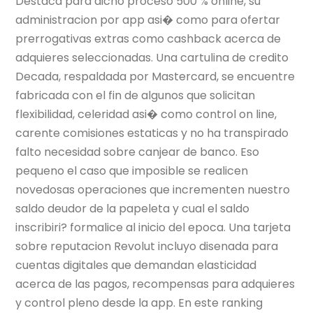
Destaca para dicho proceso 500 % online, su
administracion por app asi� como para ofertar
prerrogativas extras como cashback acerca de
adquieres seleccionadas. Una cartulina de credito
Decada, respaldada por Mastercard, se encuentre
fabricada con el fin de algunos que solicitan
flexibilidad, celeridad asi� como control on line,
carente comisiones estaticas y no ha transpirado
falto necesidad sobre canjear de banco. Eso
pequeno el caso que imposible se realicen
novedosas operaciones que incrementen nuestro
saldo deudor de la papeleta y cual el saldo
inscribiri? formalice al inicio del epoca. Una tarjeta
sobre reputacion Revolut incluyo disenada para
cuentas digitales que demandan elasticidad
acerca de las pagos, recompensas para adquieres
y control pleno desde la app. En este ranking