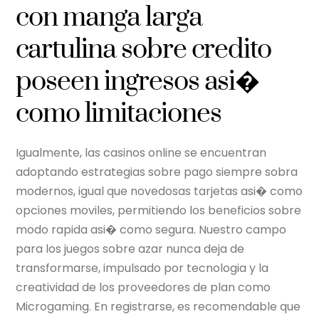
con manga larga
cartulina sobre credito
poseen ingresos asi�
como limitaciones
Igualmente, las casinos online se encuentran
adoptando estrategias sobre pago siempre sobra
modernos, igual que novedosas tarjetas asi� como
opciones moviles, permitiendo los beneficios sobre
modo rapida asi� como segura. Nuestro campo
para los juegos sobre azar nunca deja de
transformarse, impulsado por tecnologia y la
creatividad de los proveedores de plan como
Microgaming. En registrarse, es recomendable que