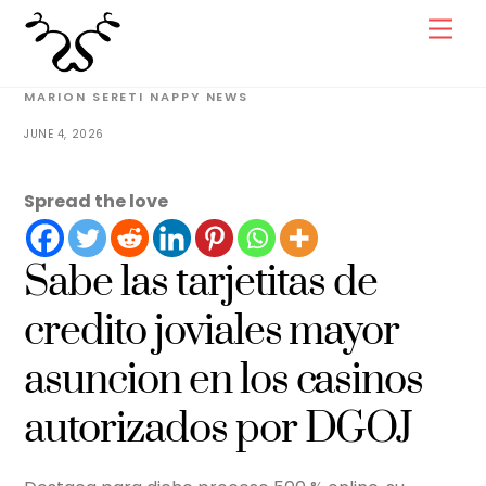
Skip
Men
to
content
MARION SERETI
NAPPY NEWS
JUNE 4, 2026
Spread the love
Sabe las tarjetitas de
credito joviales mayor
asuncion en los casinos
autorizados por DGOJ