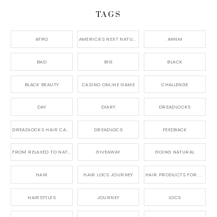
TAGS
AFRO
AMERICA'S NEXT NATURAL MODEL,
ANNM
BAD
BIG
BLACK
BLACK BEAUTY
CASINO ONLINE GAME
CHALLENGE
DAY
DIARY
DREADLOCKS
DREADLOCKS HAIR CARE
DREADLOCS
FEEDBACK
FROM RELAXED TO NATURAL
GIVEAWAY
GOING NATURAL
HAIR
HAIR LOCS JOURNEY
HAIR PRODUCTS FOR DREADLOCS
HAIRSTYLES
JOURNEY
LOCS