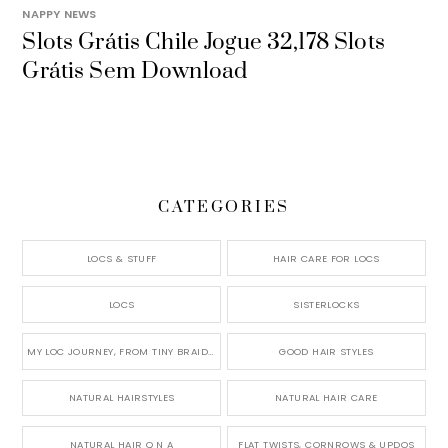
NAPPY NEWS
Slots Grátis Chile Jogue 32,178 Slots
Grátis Sem Download
CATEGORIES
LOCS & STUFF
HAIR CARE FOR LOCS
LOCS
SISTERLOCKS
MY LOC JOURNEY, FROM TINY BRAIDS TO LONG MICRO LOCS
GOOD HAIR STYLES
NATURAL HAIRSTYLES
NATURAL HAIR CARE
NATURAL HAIR Q N A
FLAT TWISTS, CORNROWS & UPDOS